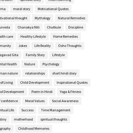
rma
moral story
Motivational Quotes
tivational thought
Mythology
Natural Remedies
urveda
Chanakya Niti
Chutkule
Discipline
alth care
Healthy Lifestyle
Home Remedies
manity
Jokes
Life Reality
Osho Thoughts
agavad Gita
Family Story
Lifestyle
ntal Health
Nature
Psychology
man nature
relationships
short hindi story
 of Living
Child Development
Inspirational Quotes
nd Development
Poem in Hindi
Yoga & Fitness
f confidence
Moral Values
Social Awareness
ritual Life
Success
Time Management
stiny
motherhood
spiritual thoughts
ography
Childhood Memories