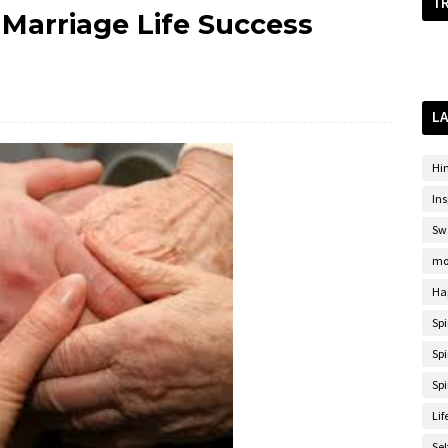
T
ख | Marriage Life Success
LA
Hi
Ins
Sw
mo
Ha
Sp
Spi
Spi
Lif
Se