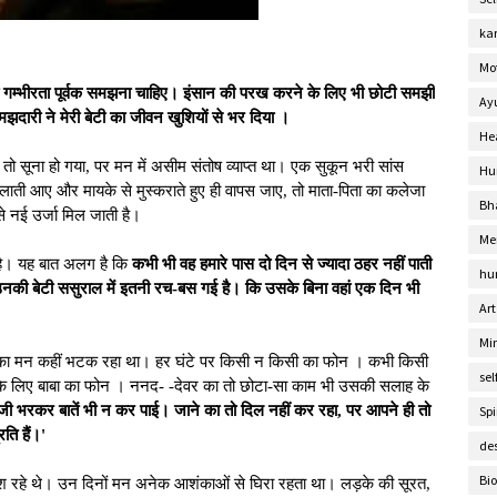
ka
Mo
ी गम्भीरता पूर्वक समझना चाहिए। इंसान की परख करने के लिए भी छोटी समझी
Ay
झदारी ने मेरी बेटी का जीवन खुशियों से भर दिया ।
He
 सूना हो गया, पर मन में असीम संतोष व्याप्त था। एक सुकून भरी सांस
Hu
ाती आए और मायके से मुस्कराते हुए ही वापस जाए, तो माता-पिता का कलेजा
Bh
े नई उर्जा मिल जाती है।
Me
 है। यह बात अलग है कि
कभी भी वह हमारे पास दो दिन से ज्यादा ठहर नहीं पाती
hu
है उनकी बेटी ससुराल में इतनी रच-बस गई है। कि उसके बिना वहां एक दिन भी
Art
Mi
सका मन कहीं भटक रहा था। हर घंटे पर किसी न किसी का फोन । कभी किसी
sel
 के लिए बाबा का फोन । ननद- -देवर का तो छोटा-सा काम भी उसकी सलाह के
जी भरकर बातें भी न कर पाई। जाने का तो दिल नहीं कर रहा, पर आपने ही तो
Spi
ति हैं।'
de
Bi
ाश रहे थे। उन दिनों मन अनेक आशंकाओं से घिरा रहता था। लड़के की सूरत,