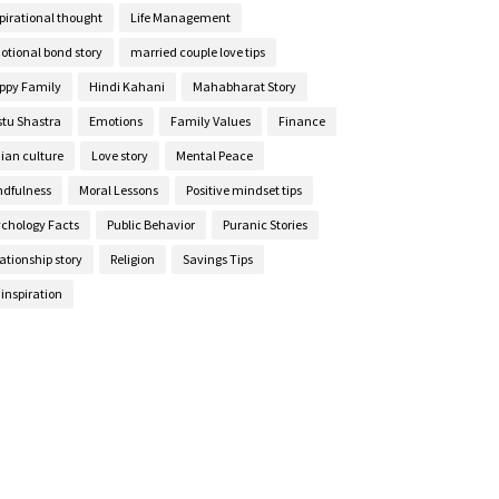
pirational thought
Life Management
otional bond story
married couple love tips
ppy Family
Hindi Kahani
Mahabharat Story
stu Shastra
Emotions
Family Values
Finance
ian culture
Love story
Mental Peace
ndfulness
Moral Lessons
Positive mindset tips
ychology Facts
Public Behavior
Puranic Stories
ationship story
Religion
Savings Tips
e inspiration