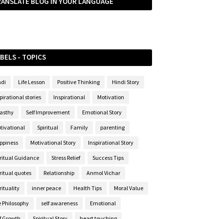
RANSLATE BLOG IN YOUR LANGUAGE
BELS - TOPICS
ndi
Life Lesson
Positive Thinking
Hindi Story
pirational stories
Inspirational
Motivation
asthy
Self Improvement
Emotional Story
tivational
Spiritual
Family
parenting
ppiness
Motivational Story
Inspirational Story
iritual Guidance
Stress Relief
Success Tips
ritual quotes
Relationship
Anmol Vichar
rituality
inner peace
Health Tips
Moral Value
e Philosophy
self awareness
Emotional
lf Growth
Spiritual Story
heart touching