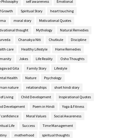
e Philosophy
self awareness
Emotional
lf Growth
Spiritual Story
heart touching
rma
moral story
Motivational Quotes
tivational thought
Mythology
Natural Remedies
urveda
Chanakya Niti
Chutkule
Discipline
alth care
Healthy Lifestyle
Home Remedies
manity
Jokes
Life Reality
Osho Thoughts
agavad Gita
Family Story
Lifestyle
ntal Health
Nature
Psychology
man nature
relationships
short hindi story
 of Living
Child Development
Inspirational Quotes
nd Development
Poem in Hindi
Yoga & Fitness
f confidence
Moral Values
Social Awareness
ritual Life
Success
Time Management
stiny
motherhood
spiritual thoughts