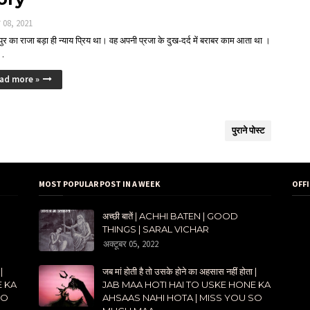
र 08, 2021
पुर का राजा बड़ा ही न्याय प्रिय था। वह अपनी प्रजा के दुख-दर्द में बराबर काम आता था ।
…
ad more »
पुराने पोस्ट
MOST POPULAR POST IN A WEEK
OFF
अच्छी बातें | ACHHI BATEN | GOOD
THINGS | SARAL VICHAR
अक्टूबर 05, 2022
|
जब मां होती है तो उसके होने का अहसास नहीं होता |
E KA
JAB MAA HOTI HAI TO USKE HONE KA
SO
AHSAAS NAHI HOTA | MISS YOU SO