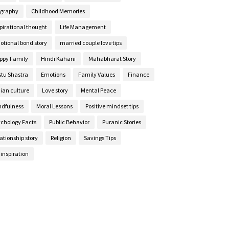
ography
Childhood Memories
pirational thought
Life Management
otional bond story
married couple love tips
ppy Family
Hindi Kahani
Mahabharat Story
stu Shastra
Emotions
Family Values
Finance
ian culture
Love story
Mental Peace
ndfulness
Moral Lessons
Positive mindset tips
ychology Facts
Public Behavior
Puranic Stories
ationship story
Religion
Savings Tips
e inspiration