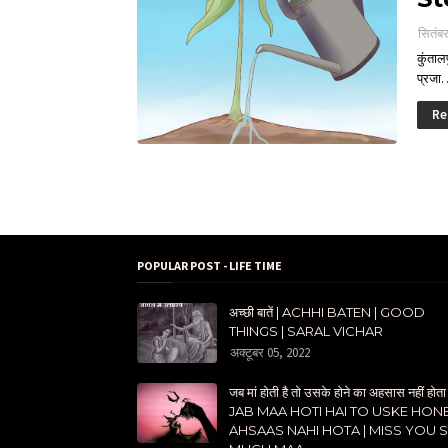
सितंब
कुंताल
प्रजा
Re
POPULAR POST - LIFE TIME
अच्छी बातें | ACHHI BATEN | GOOD
THINGS | SARAL VICHAR
अक्टूबर 05, 2022
जब मां होती है तो उसके होने का अहसास नहीं होता 
JAB MAA HOTI HAI TO USKE HON
AHSAAS NAHI HOTA | MISS YOU 