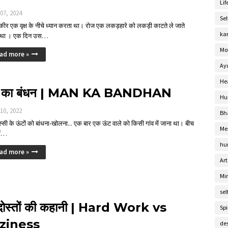
Lif
 07, 2024
Se
र एक वृक्ष के नीचे ध्यान करता था। रोज एक लकड़हारे को लकड़ी काटते ले जाते
ka
 था । एक दिन उस…
Mo
ad more »
Ay
He
 का बंधन | MAN KA BANDHAN
Hu
 10, 2022
Bh
स्सी के ऊंटों को बांधना-खोलना... एक बार एक ऊंट वाले को किसी गांव में जाना था। बीच
Me
में…
hu
ad more »
Art
Mi
sel
 दोस्तों की कहानी | Hard Work vs
Spi
ziness
de