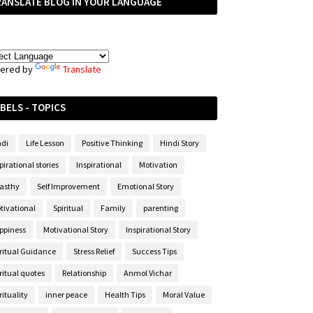
RANSLATE BLOG IN YOUR LANGUAGE
ered by
Translate
BELS - TOPICS
ndi
Life Lesson
Positive Thinking
Hindi Story
pirational stories
Inspirational
Motivation
asthy
Self Improvement
Emotional Story
tivational
Spiritual
Family
parenting
ppiness
Motivational Story
Inspirational Story
iritual Guidance
Stress Relief
Success Tips
ritual quotes
Relationship
Anmol Vichar
rituality
inner peace
Health Tips
Moral Value