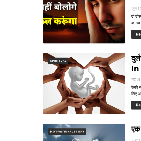
जून 1
दो दोस
का थ
Re
दु
SPIRITUAL
In
मई 01
रेलवे 
लिए 
Re
एक
MOTIVATIONAL STORY
अक्टूब