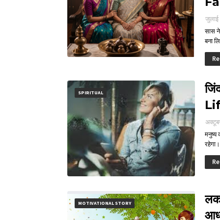
Fa
जुलाई
सास ने
बना 
Re
जि
SPIRITUAL
Li
अक्टूब
मनुष्य
रहेगा
Re
लकड
MOTIVATIONAL STORY
आध्