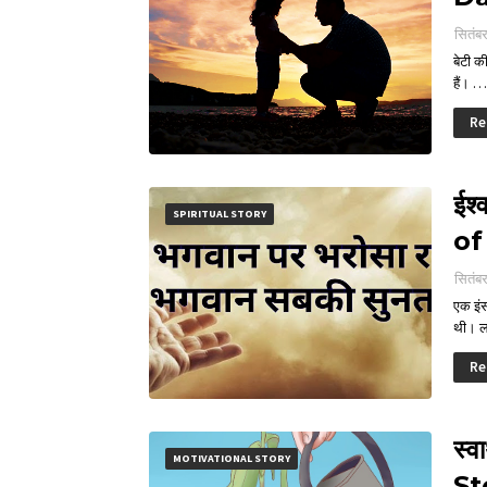
सितंब
बेटी क
हैं। …
Re
ईश
SPIRITUAL STORY
of
सितंब
एक इंस
थी। ल
Re
स्व
MOTIVATIONAL STORY
St