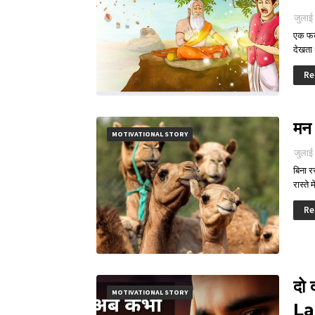
जुलाई
एक फकी
देखता
Re
मन
MOTIVATIONAL STORY
जुलाई
बिना र
रास्ते 
Re
दो
MOTIVATIONAL STORY
La