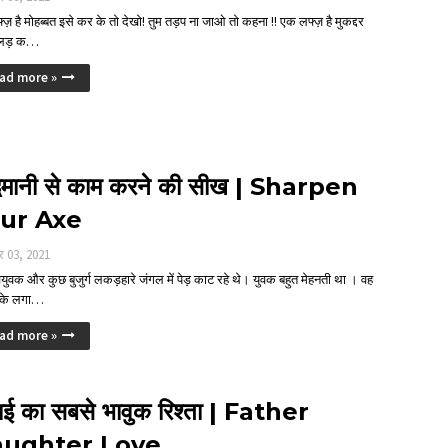
ज़ है मोहब्बत इसे कर के तो देखो! तुम तड़प ना जाओ तो कहना !! एक लफ्ज़ है मुकद्दर
 लड़ क…
ad more »
्धिमानी से काम करने की सीख | Sharpen
ur Axe
र 03, 2021
ुवक और कुछ बुजुर्ग लकड़हारे जंगल में पेड़ काट रहे थे। युवक बहुत मेहनती था । वह
रुके लगा…
ad more »
ाई का सबसे भावुक रिश्ता | Father
ughter Love