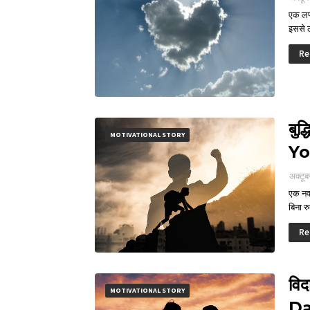
एक लफ्
इससे
Re
बुद
MOTIVATIONAL STORY
Yo
अक्टूब
एक नवय
बिना 
Re
विद
MOTIVATIONAL STORY
Da