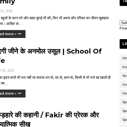
mily
T
 26, 2026
 बहुओं के कान भरे और बाहर बुराई भी की, फिर भी अपना और परिवार का जीवन खुशहाल
लिया। आखिर क…
Pow
ad more »
LA
ंदगी जीने के अनमोल उसूल | School Of
Hi
fe
Ins
र 05, 2025
Sw
 का हृदय कभी भी भरा नहीं जा सकता धन से, पद से, ज्ञान से, किसी से भी भरो वह खाली ही
। क्य…
mo
ad more »
Ha
Sp
Spi
़हारे की कहानी / Fakir की प्रेरक और
Spi
यात्मिक सीख