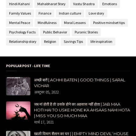
Hindi Kahani
Mahabharat Story
Vastu Shastra
Emotions
Family Values
Finance
Indian culture
Love story
Mental Peace
Mindfulness
Moral Lessons
Positive mindset tips
Psychology Facts
Public Behavior
Puranic Stories
Relationship story
Religion
Savings Tips
life inspiration
POPULAR POST - LIFE TIME
अच्छी बातें | ACHHI BATEN | GOOD THINGS | SARAL
VICHAR
अक्टूबर 05, 2022
जब मां होती है तो उसके होने का अहसास नहीं होता | JAB MAA
HOTI HAI TO USKE HONE KA AHSAAS NAHI HOTA
| MISS YOU SO MUCH MAA
मार्च 17, 2021
खाली दिमाग शैतान का घर | | EMPTY MIND DEVIL' HOUSE