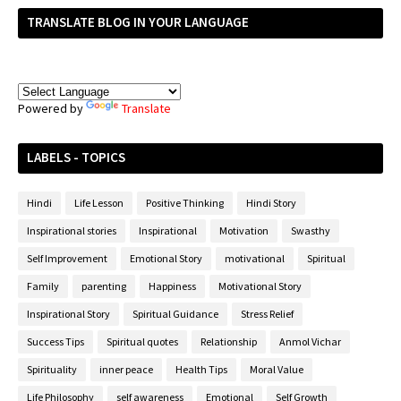
TRANSLATE BLOG IN YOUR LANGUAGE
Powered by
Translate
LABELS - TOPICS
Hindi
Life Lesson
Positive Thinking
Hindi Story
Inspirational stories
Inspirational
Motivation
Swasthy
Self Improvement
Emotional Story
motivational
Spiritual
Family
parenting
Happiness
Motivational Story
Inspirational Story
Spiritual Guidance
Stress Relief
Success Tips
Spiritual quotes
Relationship
Anmol Vichar
Spirituality
inner peace
Health Tips
Moral Value
Life Philosophy
self awareness
Emotional
Self Growth