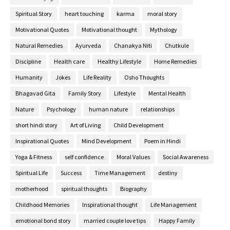
Spiritual Story
heart touching
karma
moral story
Motivational Quotes
Motivational thought
Mythology
Natural Remedies
Ayurveda
Chanakya Niti
Chutkule
Discipline
Health care
Healthy Lifestyle
Home Remedies
Humanity
Jokes
Life Reality
Osho Thoughts
Bhagavad Gita
Family Story
Lifestyle
Mental Health
Nature
Psychology
human nature
relationships
short hindi story
Art of Living
Child Development
Inspirational Quotes
Mind Development
Poem in Hindi
Yoga & Fitness
self confidence
Moral Values
Social Awareness
Spiritual Life
Success
Time Management
destiny
motherhood
spiritual thoughts
Biography
Childhood Memories
Inspirational thought
Life Management
emotional bond story
married couple love tips
Happy Family