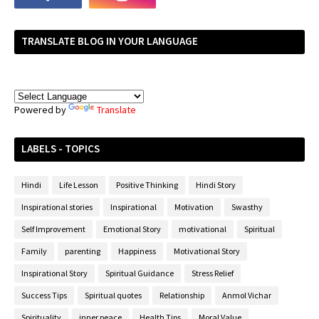
TRANSLATE BLOG IN YOUR LANGUAGE
Powered by
Translate
LABELS - TOPICS
Hindi
Life Lesson
Positive Thinking
Hindi Story
Inspirational stories
Inspirational
Motivation
Swasthy
Self Improvement
Emotional Story
motivational
Spiritual
Family
parenting
Happiness
Motivational Story
Inspirational Story
Spiritual Guidance
Stress Relief
Success Tips
Spiritual quotes
Relationship
Anmol Vichar
Spirituality
inner peace
Health Tips
Moral Value