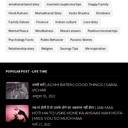
emotional bond story
married couple love tips
Happy Family
Hindi Kahani
Mahabharat Story
Vastu Shastra
Emotions
Family Values
Finance
Indian culture
Love story
Mental Peace
Mindfulness
Moral Lessons
Positive mindset tips
Psychology Facts
Public Behavior
Puranic Stories
Relationship story
Religion
Savings Tips
life inspiration
POPULAR POST - LIFE TIME
अच्छी बातें | ACHHI BATEN | GOOD THINGS | SARAL
VICHAR
अक्टूबर 05, 2022
जब मां होती है तो उसके होने का अहसास नहीं होता | JAB MAA
HOTI HAI TO USKE HONE KA AHSAAS NAHI HOTA
| MISS YOU SO MUCH MAA
मार्च 17, 2021