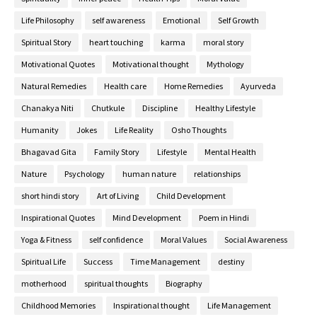
Life Philosophy
self awareness
Emotional
Self Growth
Spiritual Story
heart touching
karma
moral story
Motivational Quotes
Motivational thought
Mythology
Natural Remedies
Health care
Home Remedies
Ayurveda
Chanakya Niti
Chutkule
Discipline
Healthy Lifestyle
Humanity
Jokes
Life Reality
Osho Thoughts
Bhagavad Gita
Family Story
Lifestyle
Mental Health
Nature
Psychology
human nature
relationships
short hindi story
Art of Living
Child Development
Inspirational Quotes
Mind Development
Poem in Hindi
Yoga & Fitness
self confidence
Moral Values
Social Awareness
Spiritual Life
Success
Time Management
destiny
motherhood
spiritual thoughts
Biography
Childhood Memories
Inspirational thought
Life Management