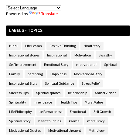
Powered by
Translate
LABELS - TOPICS
Hindi
Life Lesson
Positive Thinking
Hindi Story
Inspirational stories
Inspirational
Motivation
Swasthy
Self Improvement
Emotional Story
motivational
Spiritual
Family
parenting
Happiness
Motivational Story
Inspirational Story
Spiritual Guidance
Stress Relief
Success Tips
Spiritual quotes
Relationship
Anmol Vichar
Spirituality
inner peace
Health Tips
Moral Value
Life Philosophy
self awareness
Emotional
Self Growth
Spiritual Story
heart touching
karma
moral story
Motivational Quotes
Motivational thought
Mythology