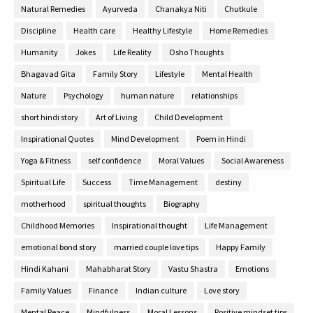
Natural Remedies
Ayurveda
Chanakya Niti
Chutkule
Discipline
Health care
Healthy Lifestyle
Home Remedies
Humanity
Jokes
Life Reality
Osho Thoughts
Bhagavad Gita
Family Story
Lifestyle
Mental Health
Nature
Psychology
human nature
relationships
short hindi story
Art of Living
Child Development
Inspirational Quotes
Mind Development
Poem in Hindi
Yoga & Fitness
self confidence
Moral Values
Social Awareness
Spiritual Life
Success
Time Management
destiny
motherhood
spiritual thoughts
Biography
Childhood Memories
Inspirational thought
Life Management
emotional bond story
married couple love tips
Happy Family
Hindi Kahani
Mahabharat Story
Vastu Shastra
Emotions
Family Values
Finance
Indian culture
Love story
Mental Peace
Mindfulness
Moral Lessons
Positive mindset tips