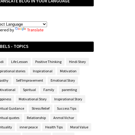
RANSLATE BLOG IN YOUR LANGUAGE
ered by
Translate
BELS - TOPICS
ndi
Life Lesson
Positive Thinking
Hindi Story
pirational stories
Inspirational
Motivation
asthy
Self Improvement
Emotional Story
tivational
Spiritual
Family
parenting
ppiness
Motivational Story
Inspirational Story
iritual Guidance
Stress Relief
Success Tips
ritual quotes
Relationship
Anmol Vichar
rituality
inner peace
Health Tips
Moral Value