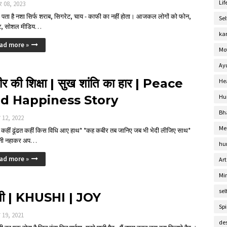
Lif
र 08, 2023
ता है नशा सिर्फ शराब, सिगरेट, चाय - काफी का नहीं होता। आजकल लोगों को फोन,
Se
ेट, सोशल मीडिय…
ka
ad more »
Mo
Ay
र की शिक्षा | सुख शांति का हार | Peace
He
d Happiness Story
Hu
Bh
 12, 2022
Me
र कहीं ढूंढत कहीं किस विधि आए हाथ* *कह कबीर तब जानिए जब भी भेदी लीजिए साथ*
नी नहाकर अप…
hu
ad more »
Art
Mi
sel
शी | KHUSHI | JOY
Spi
र 19, 2021
de