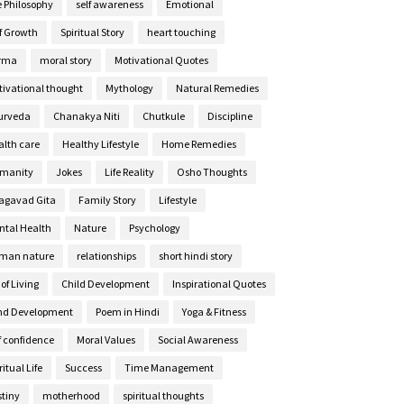
e Philosophy
self awareness
Emotional
lf Growth
Spiritual Story
heart touching
rma
moral story
Motivational Quotes
tivational thought
Mythology
Natural Remedies
urveda
Chanakya Niti
Chutkule
Discipline
alth care
Healthy Lifestyle
Home Remedies
manity
Jokes
Life Reality
Osho Thoughts
agavad Gita
Family Story
Lifestyle
ntal Health
Nature
Psychology
man nature
relationships
short hindi story
 of Living
Child Development
Inspirational Quotes
nd Development
Poem in Hindi
Yoga & Fitness
f confidence
Moral Values
Social Awareness
ritual Life
Success
Time Management
stiny
motherhood
spiritual thoughts