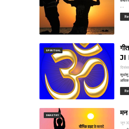
कबीरजी
…
Re
गी
SPIRITUAL
JI
दिसंब
सुधांशु
अधि
Re
मन
SWASTHY
जून 3