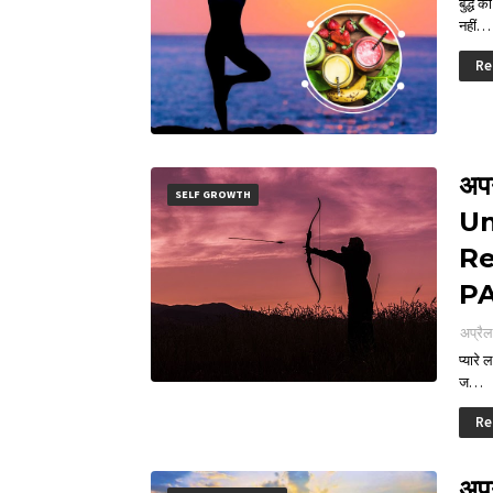
बुद्ध 
नहीं…
Re
अप
SELF GROWTH
Un
Re
PA
अप्रै
प्यारे 
ज…
Re
अपन