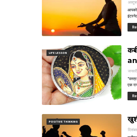
अक्टूब
आपको प
इंटरन
Re
कबी
LIFE LESSON
an
जनवरी
*वस्त्
एक रा
Re
खु
POSITIVE THINKING
दिसंब