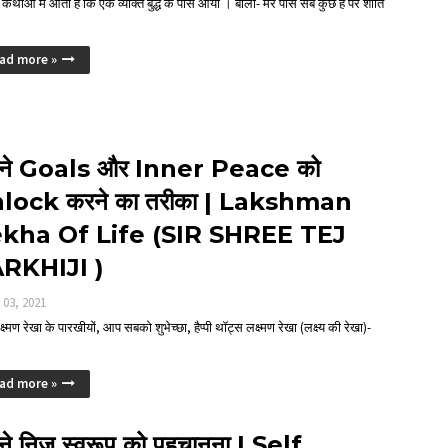
की कथाओं में आता है कि एक व्यक्ति बुद्ध के पास आया । बोला- मेरे पास सब कुछ है पर शांति
ad more »
ने Goals और Inner Peace को
lock करने का तरीका | Lakshman
kha Of Life (SIR SHREE TEJ
RKHIJI )
ल 03, 2021
लक्ष्मण रेखा के पारखीयों, आप सबको शुभेच्छा, हैप्पी थॉट्स लक्ष्मण रेखा (लक्ष्य की रेखा)-
ad more »
े निज स्वरूप को पहचानना | Self