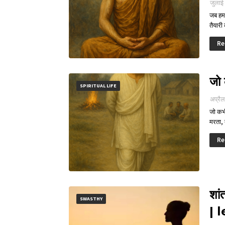
जुलाई
जब हम 
तैयारी
Re
जो
SPIRITUAL LIFE
अप्रै
जो कभी
मरता,
Re
शां
SWASTHY
| 