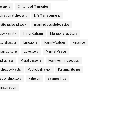
ography
Childhood Memories
pirational thought
Life Management
otional bond story
married couple love tips
ppy Family
Hindi Kahani
Mahabharat Story
stu Shastra
Emotions
Family Values
Finance
ian culture
Love story
Mental Peace
ndfulness
Moral Lessons
Positive mindset tips
ychology Facts
Public Behavior
Puranic Stories
ationship story
Religion
Savings Tips
e inspiration