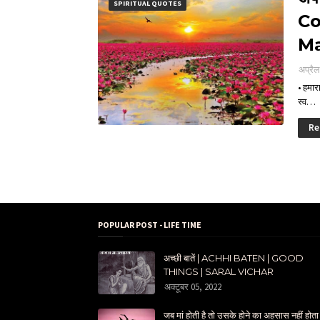
SPIRITUAL QUOTES
Co
M
अप्रै
• हमारा
स्व…
Re
POPULAR POST - LIFE TIME
अच्छी बातें | ACHHI BATEN | GOOD
THINGS | SARAL VICHAR
अक्टूबर 05, 2022
जब मां होती है तो उसके होने का अहसास नहीं होता 