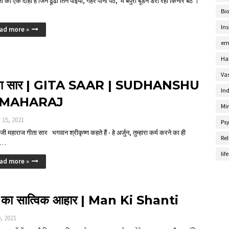
 का एक दोहा है जिन ढूंढा तिन पाईया, गहरे पानी पैठ, मैं बपुरा बूडन डरा रहा किनारे बैठ ।
Bi
Ins
ad more »
em
Ha
Va
ता सार | GITA SAAR | SUDHANSHU
Ind
 MAHARAJ
Mi
र 15, 2021
Ps
 जी महाराज गीता सार भगवान श्रीकृष्ण कहते हैं - हे अर्जुन, तुम्हारा कर्म करने का ही
Rel
क…
lif
ad more »
 का सात्विक आहार | Man Ki Shanti
0, 2021