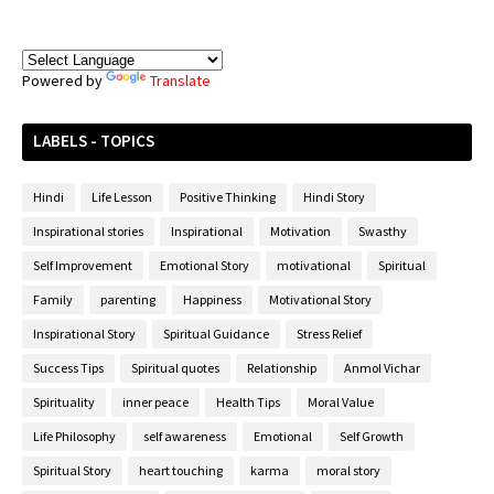
Powered by
Translate
LABELS - TOPICS
Hindi
Life Lesson
Positive Thinking
Hindi Story
Inspirational stories
Inspirational
Motivation
Swasthy
Self Improvement
Emotional Story
motivational
Spiritual
Family
parenting
Happiness
Motivational Story
Inspirational Story
Spiritual Guidance
Stress Relief
Success Tips
Spiritual quotes
Relationship
Anmol Vichar
Spirituality
inner peace
Health Tips
Moral Value
Life Philosophy
self awareness
Emotional
Self Growth
Spiritual Story
heart touching
karma
moral story