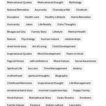
Motivational Quotes
Motivational thought
Mythology
Natural Remedies
Ayurveda
Chanakya Niti
Chutkule
Discipline
Health care
Healthy Lifestyle
Home Remedies
Humanity
Jokes
Life Reality
Osho Thoughts
Bhagavad Gita
Family Story
Lifestyle
Mental Health
Nature
Psychology
human nature
relationships
short hindi story
Art of Living
Child Development
Inspirational Quotes
Mind Development
Poem in Hindi
Yoga & Fitness
self confidence
Moral Values
Social Awareness
Spiritual Life
Success
Time Management
destiny
motherhood
spiritual thoughts
Biography
Childhood Memories
Inspirational thought
Life Management
emotional bond story
married couple love tips
Happy Family
Hindi Kahani
Mahabharat Story
Vastu Shastra
Emotions
Family Values
Finance
Indian culture
Love story