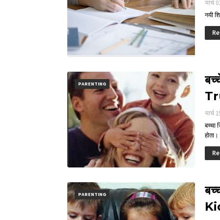
मार्च 
नयी शिक
Re
बच्
PARENTING
Tr
मार्च 
बच्चा 
होता।
Re
बच्
PARENTING
Ki