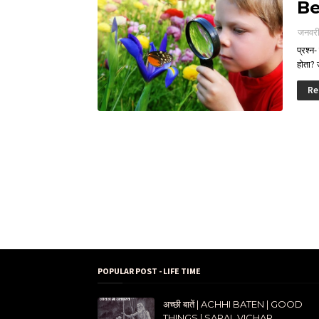
Be
जनवरी
प्रश्न
होता
Re
POPULAR POST - LIFE TIME
अच्छी बातें | ACHHI BATEN | GOOD
THINGS | SARAL VICHAR