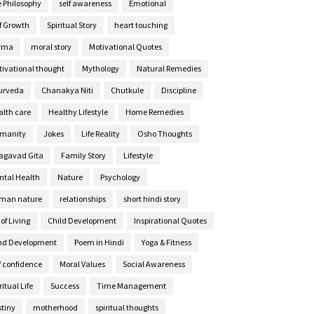
e Philosophy
self awareness
Emotional
lf Growth
Spiritual Story
heart touching
rma
moral story
Motivational Quotes
tivational thought
Mythology
Natural Remedies
urveda
Chanakya Niti
Chutkule
Discipline
alth care
Healthy Lifestyle
Home Remedies
manity
Jokes
Life Reality
Osho Thoughts
agavad Gita
Family Story
Lifestyle
ntal Health
Nature
Psychology
man nature
relationships
short hindi story
 of Living
Child Development
Inspirational Quotes
nd Development
Poem in Hindi
Yoga & Fitness
f confidence
Moral Values
Social Awareness
ritual Life
Success
Time Management
stiny
motherhood
spiritual thoughts