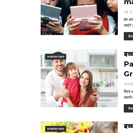
ma
मई 23
हम अपन
जाएंग
Re
बच्
PARENTING
Pa
G
फ़रवर
प्रिय 
जरुरी
Re
बच्
PARENTING