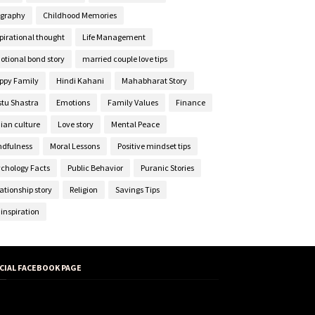
ography
Childhood Memories
pirational thought
Life Management
otional bond story
married couple love tips
ppy Family
Hindi Kahani
Mahabharat Story
stu Shastra
Emotions
Family Values
Finance
ian culture
Love story
Mental Peace
ndfulness
Moral Lessons
Positive mindset tips
ychology Facts
Public Behavior
Puranic Stories
ationship story
Religion
Savings Tips
e inspiration
ICIAL FACEBOOK PAGE