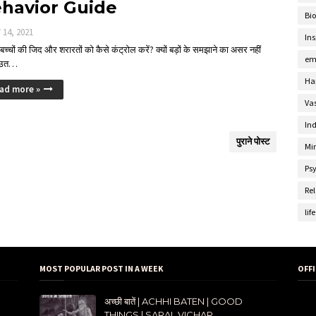
havior Guide
Bi
 14, 2021
Ins
- बच्चों की जिद और शरारतों को कैसे कंट्रोल करें? क्यों बड़ों के समझाने का असर नहीं
em
? उत…
Ha
ad more »
Va
Ind
पुराने पोस्ट
Mi
Ps
Rel
lif
MOST POPULAR POST IN A WEEK
OFF
अच्छी बातें | ACHHI BATEN | GOOD
THINGS | SARAL VICHAR