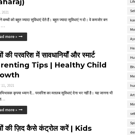
haraj)
Lif
Se
, 2021
े बच्चों को बहुत ज्यादा सुविधाएं देते हैं। बहुत ज्यादा सुविधाएं न दो। वे कमजोर बन
ka
े।…
Mo
ad more »
Ay
He
चों की परवरिश में सावधानियाँ और स्मार्ट
Hu
renting Tips | Healthy Child
Bh
rowth
Me
ी 11, 2021
hu
अभिभावक कृपया ध्यान दें... परवरिश का मतलब सुविधाएं देना भर नहीं है। यह जानना भी
Art
 ह…
Mi
ad more »
sel
Spi
चों की ज़िद कैसे कंट्रोल करें | Kids
de