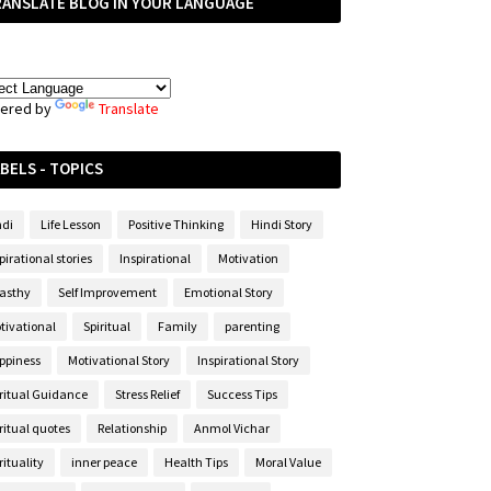
RANSLATE BLOG IN YOUR LANGUAGE
ered by
Translate
BELS - TOPICS
ndi
Life Lesson
Positive Thinking
Hindi Story
pirational stories
Inspirational
Motivation
asthy
Self Improvement
Emotional Story
tivational
Spiritual
Family
parenting
ppiness
Motivational Story
Inspirational Story
iritual Guidance
Stress Relief
Success Tips
ritual quotes
Relationship
Anmol Vichar
rituality
inner peace
Health Tips
Moral Value