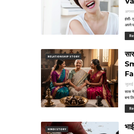
Va
अगस्त
हंसी- 
अपने 
Re
सास
RELATIONSHIP STORY
Sm
Fa
जुलाई
सास ने
बना 
Re
भा
HINDI STORY