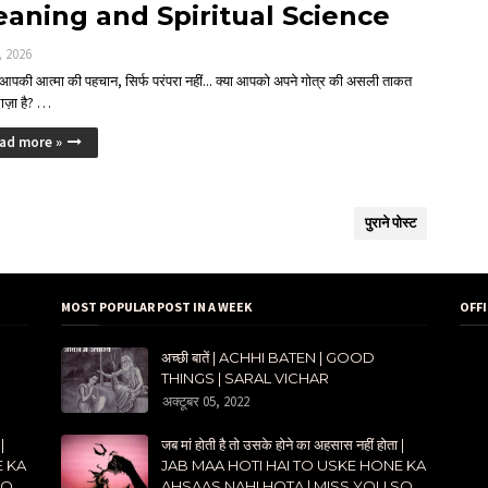
aning and Spiritual Science
, 2026
 आपकी आत्मा की पहचान, सिर्फ परंपरा नहीं... क्या आपको अपने गोत्र की असली ताकत
ाज़ा है? …
ad more »
पुराने पोस्ट
MOST POPULAR POST IN A WEEK
OFF
अच्छी बातें | ACHHI BATEN | GOOD
THINGS | SARAL VICHAR
अक्टूबर 05, 2022
|
जब मां होती है तो उसके होने का अहसास नहीं होता |
E KA
JAB MAA HOTI HAI TO USKE HONE KA
SO
AHSAAS NAHI HOTA | MISS YOU SO