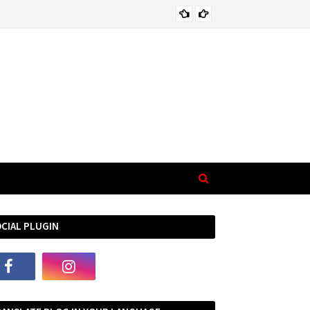
सास की च
HINDI
CIAL PLUGIN