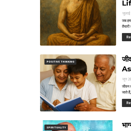
Li
जुलाई
जब हम 
तैयारी
Re
जी
POSITIVE THINKING
As
जून 2
जीवन क
जाते ह
Re
भाग
SPIRITUALITY