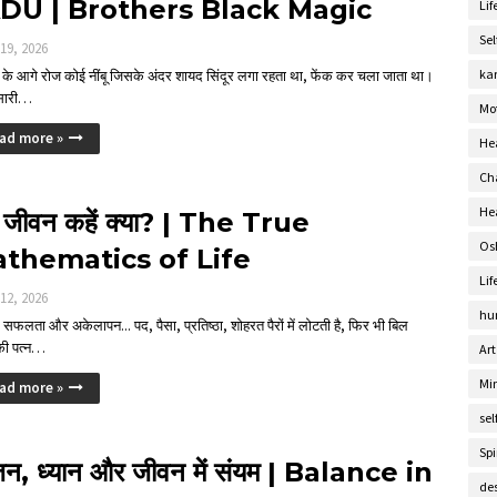
DU | Brothers Black Magic
Lif
Se
 19, 2026
ka
र के आगे रोज कोई नींबू जिसके अंदर शायद सिंदूर लगा रहता था, फेंक कर चला जाता था।
 सारी…
Mo
ad more »
He
Ch
Hea
 जीवन कहें क्या? | The True
Os
thematics of Life
Lif
 12, 2026
hu
सफलता और अकेलापन... पद, पैसा, प्रतिष्ठा, शोहरत पैरों में लोटती है, फिर भी बिल
की पत्न…
Art
Mi
ad more »
sel
Spi
न, ध्यान और जीवन में संयम | Balance in
de