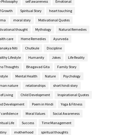
e Philosophy
self awareness
Emotional
lf Growth
Spiritual Story
heart touching
rma
moral story
Motivational Quotes
tivational thought
Mythology
Natural Remedies
alth care
Home Remedies
Ayurveda
anakya Niti
Chutkule
Discipline
lthy Lifestyle
Humanity
Jokes
Life Reality
ho Thoughts
Bhagavad Gita
Family Story
estyle
Mental Health
Nature
Psychology
man nature
relationships
short hindi story
 of Living
Child Development
Inspirational Quotes
nd Development
Poem in Hindi
Yoga & Fitness
f confidence
Moral Values
Social Awareness
ritual Life
Success
Time Management
stiny
motherhood
spiritual thoughts