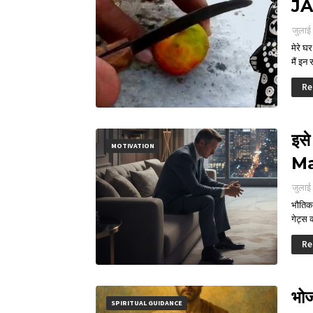
JA
जुलाई
मेरे घ
मैं इन
Re
इसे
MOTIVATION
Ma
जुलाई
भौतिक 
गेट्स 
Re
भोज
SPIRITUAL GUIDANCE