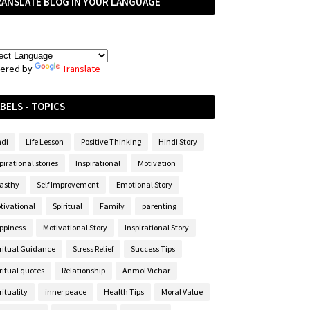
RANSLATE BLOG IN YOUR LANGUAGE
ered by
Translate
BELS - TOPICS
ndi
Life Lesson
Positive Thinking
Hindi Story
pirational stories
Inspirational
Motivation
asthy
Self Improvement
Emotional Story
tivational
Spiritual
Family
parenting
ppiness
Motivational Story
Inspirational Story
iritual Guidance
Stress Relief
Success Tips
ritual quotes
Relationship
Anmol Vichar
rituality
inner peace
Health Tips
Moral Value