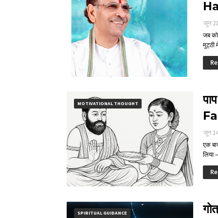
Ha
जून 2
जब कोई
मुट्ठी 
Re
पाप
MOTIVATIONAL THOUGHT
Fa
जून 1
एक बार
लिया 
Re
गोत
SPIRITUAL GUIDANCE