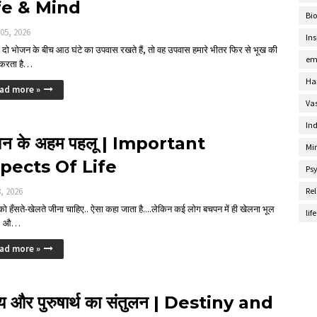
fe & Mind
Bi
 05, 2026
Ins
दो भोजन के बीच आठ घंटे का उपवास रखते हैं, तो वह उपवास हमारे भीतर फिर से भूख की
em
 करता है…
Ha
ad more »
Va
Ind
वन के अहम पहलू | Important
Mi
pects Of Life
Ps
8, 2026
Rel
ो हँसते-खेलते जीना चाहिए.. ऐसा कहा जाता है....लेकिन कई लोग बचपन में ही खेलना भूल
lif
ैं, औ…
ad more »
्य और पुरुषार्थ का संतुलन | Destiny and