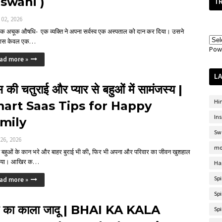
swani )
T
 02, 2026
एक अचूक औषधि- एक व्यक्ति ने अपना सर्वस्व एक अस्पताल को दान कर दिया। उसने
पास केवल एक…
Pow
ad more »
LA
 की चतुराई और प्यार से बहुओं में सामंजस्य |
Hi
art Saas Tips for Happy
Ins
mily
Sw
 26, 2026
mo
 बहुओं के कान भरे और बाहर बुराई भी की, फिर भी अपना और परिवार का जीवन खुशहाल
लिया। आखिर क…
Ha
Sp
ad more »
Spi
ई का काला जादू | BHAI KA KALA
Spi