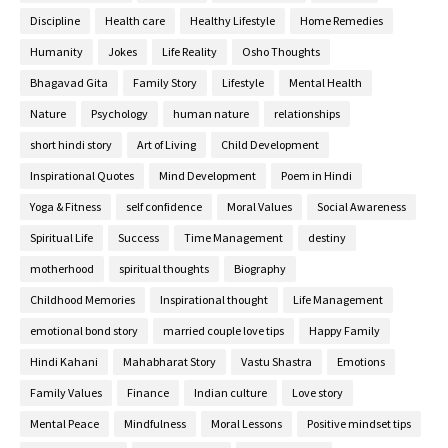
Discipline
Health care
Healthy Lifestyle
Home Remedies
Humanity
Jokes
Life Reality
Osho Thoughts
Bhagavad Gita
Family Story
Lifestyle
Mental Health
Nature
Psychology
human nature
relationships
short hindi story
Art of Living
Child Development
Inspirational Quotes
Mind Development
Poem in Hindi
Yoga & Fitness
self confidence
Moral Values
Social Awareness
Spiritual Life
Success
Time Management
destiny
motherhood
spiritual thoughts
Biography
Childhood Memories
Inspirational thought
Life Management
emotional bond story
married couple love tips
Happy Family
Hindi Kahani
Mahabharat Story
Vastu Shastra
Emotions
Family Values
Finance
Indian culture
Love story
Mental Peace
Mindfulness
Moral Lessons
Positive mindset tips