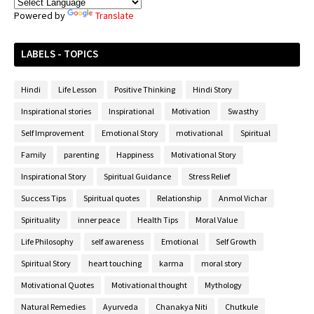
Powered by
Translate
LABELS - TOPICS
Hindi
Life Lesson
Positive Thinking
Hindi Story
Inspirational stories
Inspirational
Motivation
Swasthy
Self Improvement
Emotional Story
motivational
Spiritual
Family
parenting
Happiness
Motivational Story
Inspirational Story
Spiritual Guidance
Stress Relief
Success Tips
Spiritual quotes
Relationship
Anmol Vichar
Spirituality
inner peace
Health Tips
Moral Value
Life Philosophy
self awareness
Emotional
Self Growth
Spiritual Story
heart touching
karma
moral story
Motivational Quotes
Motivational thought
Mythology
Natural Remedies
Ayurveda
Chanakya Niti
Chutkule