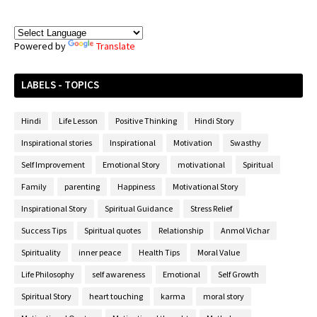
Powered by
Translate
LABELS - TOPICS
Hindi
Life Lesson
Positive Thinking
Hindi Story
Inspirational stories
Inspirational
Motivation
Swasthy
Self Improvement
Emotional Story
motivational
Spiritual
Family
parenting
Happiness
Motivational Story
Inspirational Story
Spiritual Guidance
Stress Relief
Success Tips
Spiritual quotes
Relationship
Anmol Vichar
Spirituality
inner peace
Health Tips
Moral Value
Life Philosophy
self awareness
Emotional
Self Growth
Spiritual Story
heart touching
karma
moral story