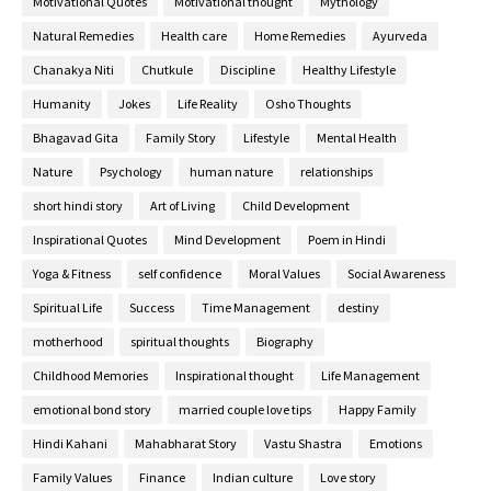
Motivational Quotes
Motivational thought
Mythology
Natural Remedies
Health care
Home Remedies
Ayurveda
Chanakya Niti
Chutkule
Discipline
Healthy Lifestyle
Humanity
Jokes
Life Reality
Osho Thoughts
Bhagavad Gita
Family Story
Lifestyle
Mental Health
Nature
Psychology
human nature
relationships
short hindi story
Art of Living
Child Development
Inspirational Quotes
Mind Development
Poem in Hindi
Yoga & Fitness
self confidence
Moral Values
Social Awareness
Spiritual Life
Success
Time Management
destiny
motherhood
spiritual thoughts
Biography
Childhood Memories
Inspirational thought
Life Management
emotional bond story
married couple love tips
Happy Family
Hindi Kahani
Mahabharat Story
Vastu Shastra
Emotions
Family Values
Finance
Indian culture
Love story