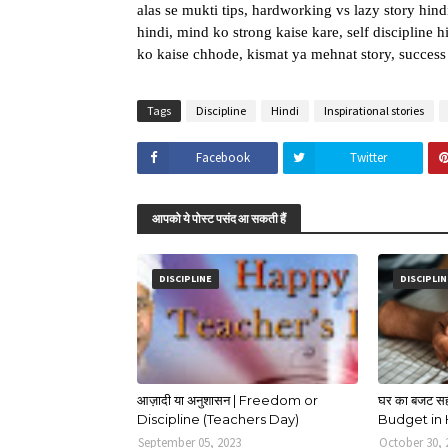
alas se mukti tips, hardworking vs lazy story hindi
hindi, mind ko strong kaise kare, self discipline h
ko kaise chhode, kismat ya mehnat story, success l
Tags
Discipline
Hindi
Inspirational stories
Facebook
Twitter
आपको ये पोस्ट पसंद आ सकती हैं
DISCIPLINE
DISCIPLIN
आज़ादी या अनुशासन | Freedom or
घर का बजट सह
Discipline (Teachers Day)
Budget in 
September 05, 2023
October 30, 