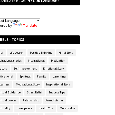
RANSLATE BLOG IN YOUR LANGUAGE
ered by
Translate
BELS - TOPICS
ndi
Life Lesson
Positive Thinking
Hindi Story
pirational stories
Inspirational
Motivation
asthy
Self Improvement
Emotional Story
tivational
Spiritual
Family
parenting
ppiness
Motivational Story
Inspirational Story
iritual Guidance
Stress Relief
Success Tips
ritual quotes
Relationship
Anmol Vichar
rituality
inner peace
Health Tips
Moral Value