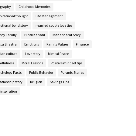
ography
Childhood Memories
pirational thought
Life Management
otional bond story
married couple love tips
ppy Family
Hindi Kahani
Mahabharat Story
stu Shastra
Emotions
Family Values
Finance
ian culture
Love story
Mental Peace
ndfulness
Moral Lessons
Positive mindset tips
ychology Facts
Public Behavior
Puranic Stories
ationship story
Religion
Savings Tips
e inspiration