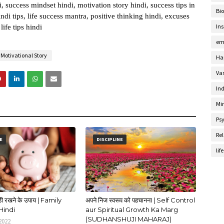
, success mindset hindi, motivation story hindi, success tips in
Bi
indi tips, life success mantra, positive thinking hindi, excuses
Ins
ife tips hindi
em
Motivational Story
Ha
Va
Ind
Mi
Ps
Rel
E
DISCIPLINE
lif
ी रखने के उपाय | Family
अपने निज स्वरूप को पहचानना | Self Control
Hindi
aur Spiritual Growth Ka Marg
(SUDHANSHUJI MAHARAJ)
2022