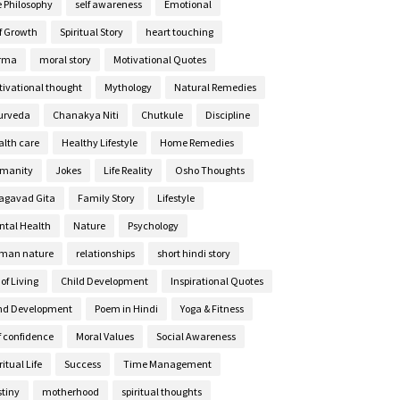
e Philosophy
self awareness
Emotional
lf Growth
Spiritual Story
heart touching
rma
moral story
Motivational Quotes
tivational thought
Mythology
Natural Remedies
urveda
Chanakya Niti
Chutkule
Discipline
alth care
Healthy Lifestyle
Home Remedies
manity
Jokes
Life Reality
Osho Thoughts
agavad Gita
Family Story
Lifestyle
ntal Health
Nature
Psychology
man nature
relationships
short hindi story
 of Living
Child Development
Inspirational Quotes
nd Development
Poem in Hindi
Yoga & Fitness
f confidence
Moral Values
Social Awareness
ritual Life
Success
Time Management
stiny
motherhood
spiritual thoughts