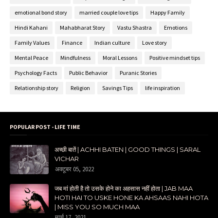
emotional bond story
married couple love tips
Happy Family
Hindi Kahani
Mahabharat Story
Vastu Shastra
Emotions
Family Values
Finance
Indian culture
Love story
Mental Peace
Mindfulness
Moral Lessons
Positive mindset tips
Psychology Facts
Public Behavior
Puranic Stories
Relationship story
Religion
Savings Tips
life inspiration
POPULAR POST - LIFE TIME
अच्छी बातें | ACHHI BATEN | GOOD THINGS | SARAL
VICHAR
अक्टूबर 05, 2022
जब मां होती है तो उसके होने का अहसास नहीं होता | JAB MAA
HOTI HAI TO USKE HONE KA AHSAAS NAHI HOTA
| MISS YOU SO MUCH MAA
मार्च 17, 2021