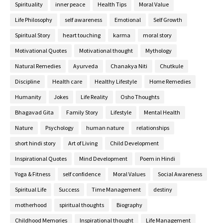
Spirituality
inner peace
Health Tips
Moral Value
Life Philosophy
self awareness
Emotional
Self Growth
Spiritual Story
heart touching
karma
moral story
Motivational Quotes
Motivational thought
Mythology
Natural Remedies
Ayurveda
Chanakya Niti
Chutkule
Discipline
Health care
Healthy Lifestyle
Home Remedies
Humanity
Jokes
Life Reality
Osho Thoughts
Bhagavad Gita
Family Story
Lifestyle
Mental Health
Nature
Psychology
human nature
relationships
short hindi story
Art of Living
Child Development
Inspirational Quotes
Mind Development
Poem in Hindi
Yoga & Fitness
self confidence
Moral Values
Social Awareness
Spiritual Life
Success
Time Management
destiny
motherhood
spiritual thoughts
Biography
Childhood Memories
Inspirational thought
Life Management