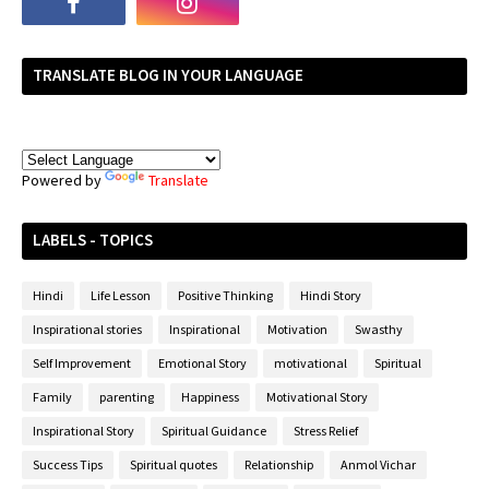
TRANSLATE BLOG IN YOUR LANGUAGE
Powered by
Translate
LABELS - TOPICS
Hindi
Life Lesson
Positive Thinking
Hindi Story
Inspirational stories
Inspirational
Motivation
Swasthy
Self Improvement
Emotional Story
motivational
Spiritual
Family
parenting
Happiness
Motivational Story
Inspirational Story
Spiritual Guidance
Stress Relief
Success Tips
Spiritual quotes
Relationship
Anmol Vichar